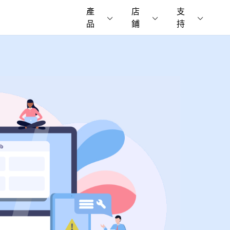
產
店
支
品
鋪
持