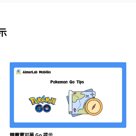
示
精靈寶可夢 Go 提示