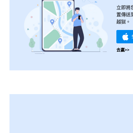
立即將您的
置傳送
越獄。
去贏>>