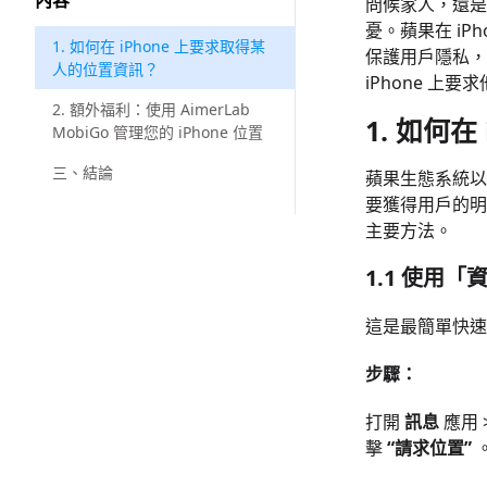
內容
問候家人，還是
憂。蘋果在 i
1. 如何在 iPhone 上要求取得某
保護用戶隱私，
人的位置資訊？
iPhone 
2. 額外福利：使用 AimerLab
1. 如何
MobiGo 管理您的 iPhone 位置
三、結論
蘋果生態系統以
要獲得用戶的明
主要方法。
1.1 使用
這是最簡單快速
步驟：
打開
訊息
應用 
擊
“請求位置”