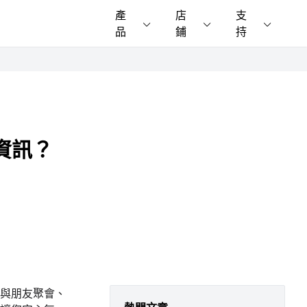
產
店
支
品
鋪
持
置資訊？
與朋友聚會、